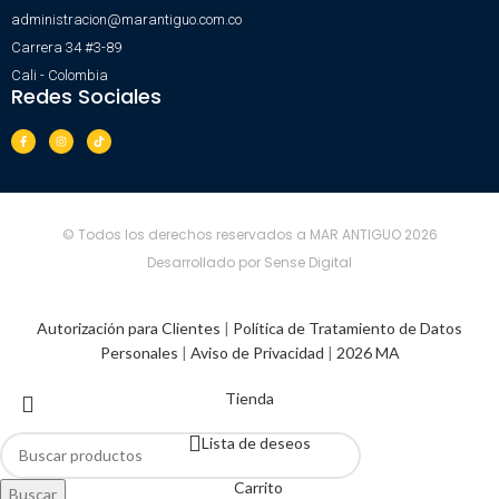
administracion@marantiguo.com.co
Carrera 34 #3-89
Cali - Colombia
Redes Sociales
© Todos los derechos reservados a MAR ANTIGUO 2026
Desarrollado por Sense Digital
Autorización para Clientes
|
Política de Tratamiento de Datos
Personales
|
Aviso de Privacidad
|
2026 MA
Tienda
Lista de deseos
Carrito
Buscar