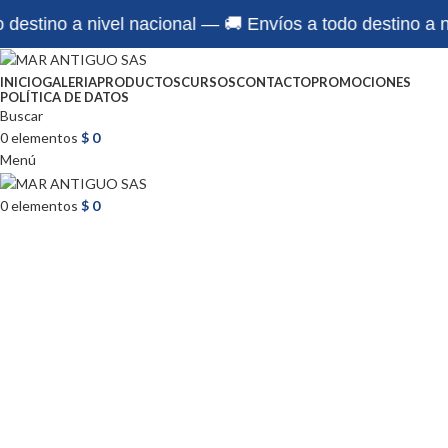
estino a nivel nacional — 🚚 Envíos a todo destino a niv
INICIO
GALERIA
PRODUCTOS
CURSOS
CONTACTO
PROMOCIONES
POLÍTICA DE DATOS
Buscar
0
elementos
$
0
Menú
0
elementos
$
0