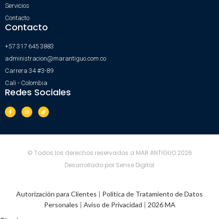
Servicios
Contacto
Contacto
+57 317 645 3883
administracion@marantiguo.com.co
Carrera 34 #3-89
Cali - Colombia
Redes Sociales
© Todos los derechos reservados a MAR ANTIGUO 2026
Desarrollado por Sense Digital
Autorización para Clientes
|
Política de Tratamiento de Datos
Personales
|
Aviso de Privacidad
|
2026 MA