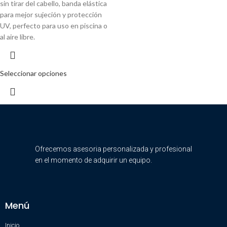
sin tirar del cabello, banda elástica
para mejor sujeción y protección
UV, perfecto para uso en piscina o
al aire libre.
Seleccionar opciones
Ofrecemos asesoria personalizada y profesional
en el momento de adquirir un equipo.
Menú
Inicio