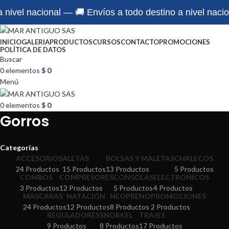
ivel nacional — 🚚 Envíos a todo destino a nivel naciona
INICIO
GALERIA
PRODUCTOS
CURSOS
CONTACTO
PROMOCIONES
POLÍTICA DE DATOS
Buscar
0
elementos
$
0
Menú
0
elementos
$
0
Gorros
Categorías
ACCESORIOS
ALETAS
BOLSAS Y MALETAS
CHALECOS
24 Productos
15 Productos
13 Productos
5 Productos
COMBOS
COMPRESORES
CONSOLAS
ELECTRONICOS
3 Productos
12 Productos
5 Productos
4 Productos
MASCARAS
NATACIÓN
NEOPRENO
PROMOCIONES
24 Productos
12 Productos
8 Productos
2 Productos
REGULADORES
SNORKEL
TRAJES
9 Productos
8 Productos
17 Productos