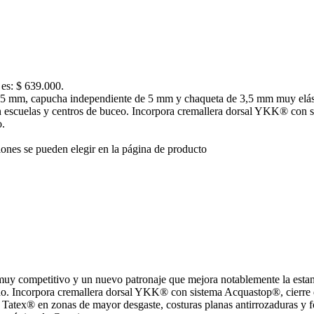
 es: $ 639.000.
5 mm, capucha independiente de 5 mm y chaqueta de 3,5 mm muy elásti
 en escuelas y centros de buceo. Incorpora cremallera dorsal YKK® con 
o.
iones se pueden elegir en la página de producto
 muy competitivo y un nuevo patronaje que mejora notablemente la e
o. Incorpora cremallera dorsal YKK® con sistema Acquastop®, cierre d
Tatex® en zonas de mayor desgaste, costuras planas antirrozaduras y fo