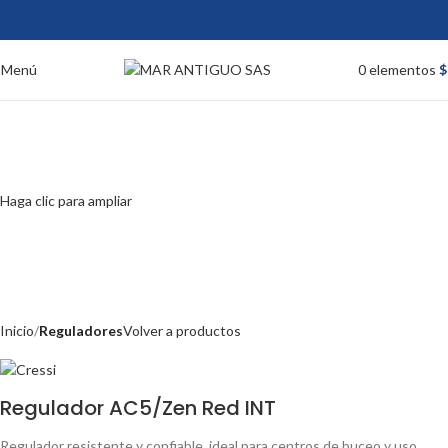
Menú
0
elementos
$
Haga clic para ampliar
Inicio
Reguladores
Volver a productos
Regulador AC5/Zen Red INT
Regulador resistente y confiable, ideal para centros de buceo y uso