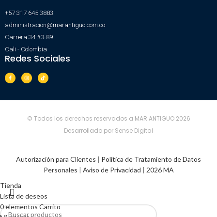
+57 317 645 3883
administracion@marantiguo.com.co
Carrera 34 #3-89
Cali - Colombia
Redes Sociales
© Todos los derechos reservados a MAR ANTIGUO 2026
Desarrollado por Sense Digital
Autorización para Clientes
|
Política de Tratamiento de Datos
Personales
|
Aviso de Privacidad
|
2026 MA
Tienda
Lista de deseos
0
elementos
Carrito