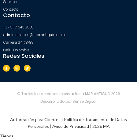
Servicios
Contacto
Contacto
+57 317 645 3883
administracion@marantiguo.com.co
Carrera 34 #3-89
Cali - Colombia
Redes Sociales
© Todos los derechos reservados a MAR ANTIGUO 2026
Desarrollado por Sense Digital
Autorización para Clientes
|
Política de Tratamiento de Datos
Personales
|
Aviso de Privacidad
|
2026 MA
Tienda