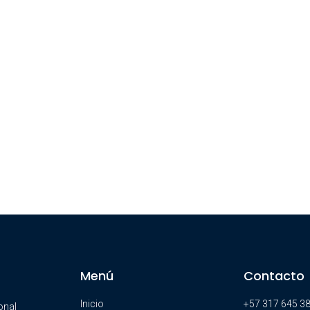
Menú
Contacto
Inicio
+57 317 645 3
onal