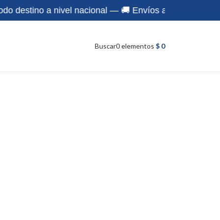
destino a nivel nacional — 🚚 Envíos a todo destino a ni
Buscar
0
elementos
$
0